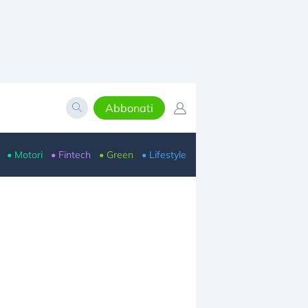
Abbonati
• Motori
• Fintech
• Green
• Lifestyle