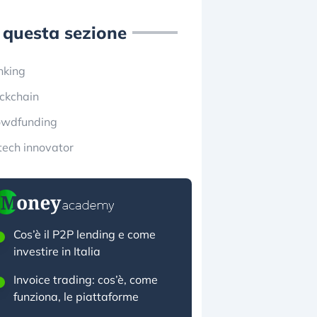
 questa sezione
nking
ckchain
owdfunding
tech innovator
Cos’è il P2P lending e come
investire in Italia
Invoice trading: cos’è, come
funziona, le piattaforme