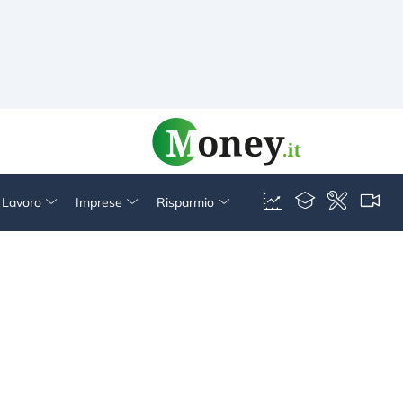
& Lavoro
Imprese
Risparmio