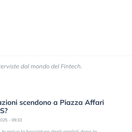
terviste dal mondo del Fintech.
zioni scendono a Piazza Affari
PS?
025 - 09:33
In arrivo la bocciatura degli analisti dopo la