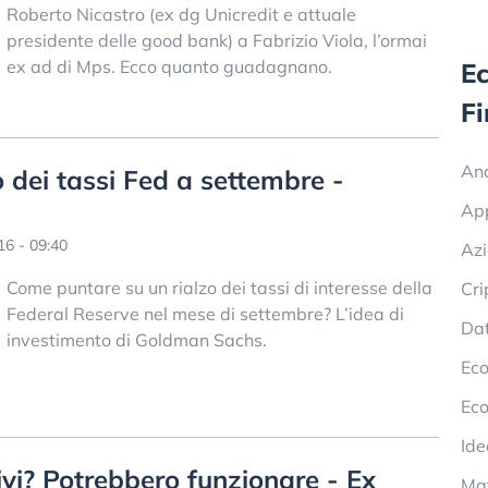
Roberto Nicastro (ex dg Unicredit e attuale
presidente delle good bank) a Fabrizio Viola, l’ormai
ex ad di Mps. Ecco quanto guadagnano.
E
F
Ana
o dei tassi Fed a settembre -
Ap
6 - 09:40
Azi
Come puntare su un rialzo dei tassi di interesse della
Cri
Federal Reserve nel mese di settembre? L’idea di
Dat
investimento di Goldman Sachs.
Eco
Eco
Ide
ivi? Potrebbero funzionare - Ex
Mat