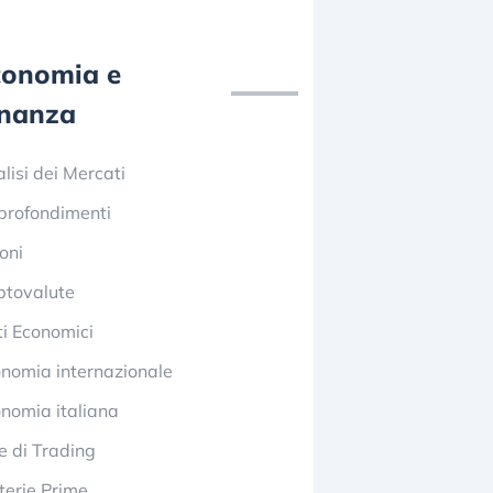
conomia e
inanza
lisi dei Mercati
profondimenti
oni
ptovalute
i Economici
nomia internazionale
nomia italiana
e di Trading
erie Prime