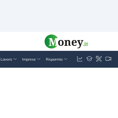
& Lavoro
Imprese
Risparmio