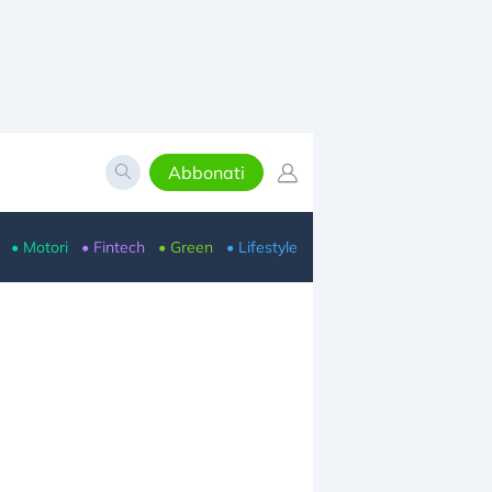
Abbonati
• Motori
• Fintech
• Green
• Lifestyle