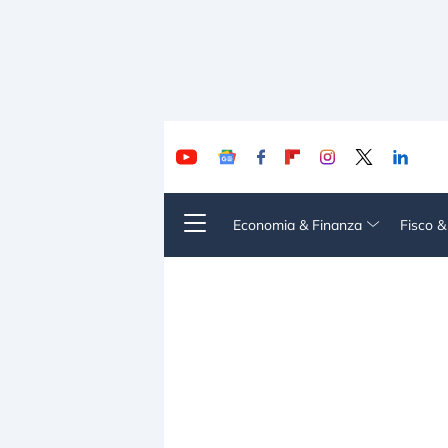
Economia & Finanza
Fisco 