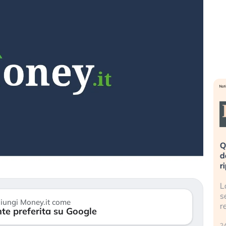
ta». Investitori
Quando la finanza pesa più
opo lo scoppio
dell’economia reale. L’America sta
ripetendo gli errori del 2008?
 travolge il
La ricchezza mondiale cresce, ma è
titori retail (…)
sempre più sganciata dall’economia
iungi Money.it come
reale. (…)
te preferita su Google
24 luglio 2026