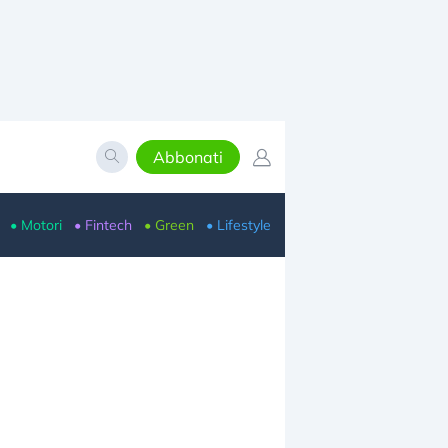
Abbonati
• Motori
• Fintech
• Green
• Lifestyle