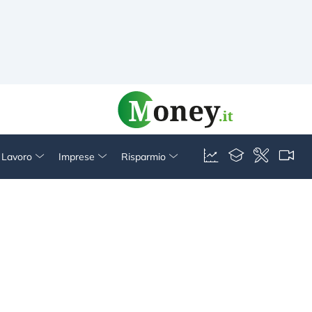
& Lavoro
Imprese
Risparmio