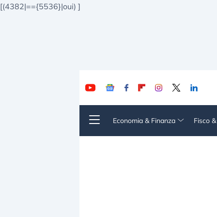
[(4382|=={5536}|oui)
]
Economia & Finanza
Fisco 