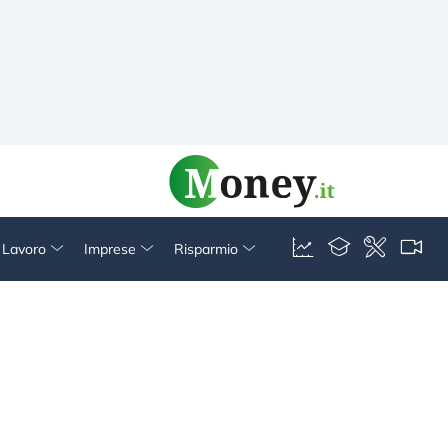
& Lavoro
Imprese
Risparmio