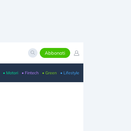
Abbonati
• Motori
• Fintech
• Green
• Lifestyle