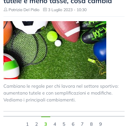
tutele e meno tasse, cosa cambia
Patrizia Del Pidio
3 Luglio 2023 - 10:30
Cambiano le regole per chi lavora nel settore sportivo:
aumentano tutele e con semplificazioni e modifiche.
Vediamo i principali cambiamenti.
1
2
3
4
5
6
7
8
9