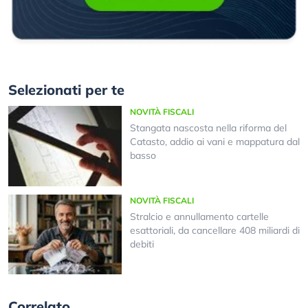
Selezionati per te
NOVITÀ FISCALI
Stangata nascosta nella riforma del
Catasto, addio ai vani e mappatura dal
basso
NOVITÀ FISCALI
Stralcio e annullamento cartelle
esattoriali, da cancellare 408 miliardi di
debiti
Correlato