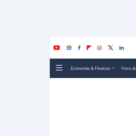
Economia & Finanza
Fisco 