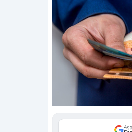
Dalle valutazioni
correzione. Cosa
repricing degli a
Gli investitori s
mostrando segni
verso le (…)
Agg
3 agosto 2026