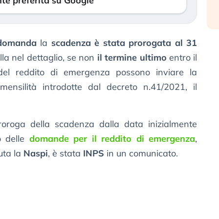
te preferita su Google
domanda
la
scadenza è stata prorogata al 31
lla nel dettaglio, se non
il termine ultimo
entro il
i del reddito di emergenza possono inviare la
nsilità introdotte dal decreto n.41/2021, il
proroga della scadenza dalla data inizialmente
io delle
domande per il reddito di emergenza
,
uta la
Naspi
, è stata
INPS
in un comunicato.