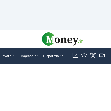
& Lavoro
Imprese
Risparmio