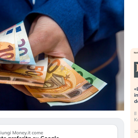
 estreme alla
«La mia vita è rovinata». Investitori
 sta guidando il
in preda al panico dopo lo scoppio
sset?
della bolla AI
tanno finalmente
Il crollo della bolla AI travolge il
 di stanchezza
Kospi, mentre gli investitori retail (…)
30 luglio 2026
iungi Money.it come