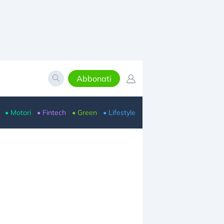
Abbonati
• Motori
• Fintech
• Green
• Lifestyle