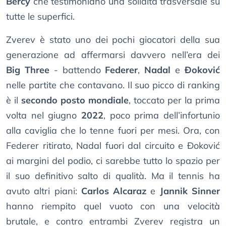
Bercy
che testimoniano una solidità trasversale su
tutte le superfici.
Zverev è stato uno dei pochi giocatori della sua
generazione ad affermarsi davvero nell’era dei
Big Three
- battendo
Federer
,
Nadal
e
Đoković
nelle partite che contavano. Il suo picco di ranking
è il
secondo posto mondiale
, toccato per la prima
volta nel giugno
2022
, poco prima dell’infortunio
alla caviglia che lo tenne fuori per mesi. Ora, con
Federer ritirato, Nadal fuori dal circuito e Đoković
ai margini del podio, ci sarebbe tutto lo spazio per
il suo definitivo salto di qualità. Ma il tennis ha
avuto altri piani:
Carlos Alcaraz
e
Jannik Sinner
hanno riempito quel vuoto con una velocità
brutale, e contro entrambi Zverev registra un