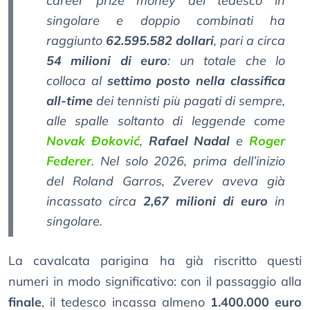
career prize money
del tedesco in
singolare e doppio combinati ha
raggiunto
62.595.582 dollari
, pari a circa
54 milioni di euro
: un totale che lo
colloca al
settimo posto nella classifica
all-time
dei tennisti più pagati di sempre,
alle spalle soltanto di leggende come
Novak Đoković
,
Rafael Nadal
e
Roger
Federer
. Nel solo 2026, prima dell’inizio
del Roland Garros, Zverev aveva già
incassato circa
2,67 milioni di euro
in
singolare.
La cavalcata parigina ha già riscritto questi
numeri in modo significativo: con il passaggio alla
finale
, il tedesco incassa almeno
1.400.000 euro