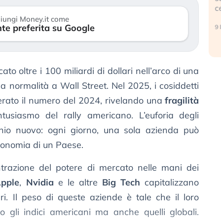
c
17 luglio 2026
iungi Money.it come
te preferita su Google
9 
to oltre i 100 miliardi di dollari nell’arco di una
 normalità a Wall Street. Nel 2025, i cosiddetti
perato il numero del 2024, rivelando una
fragilità
tusiasmo del rally americano. L’euforia degli
schio nuovo: ogni giorno, una sola azienda può
economia di un Paese.
trazione del potere di mercato nelle mani dei
pple
,
Nvidia
e le altre
Big Tech
capitalizzano
lari. Il peso di queste aziende è tale che il loro
gli indici americani ma anche quelli globali.