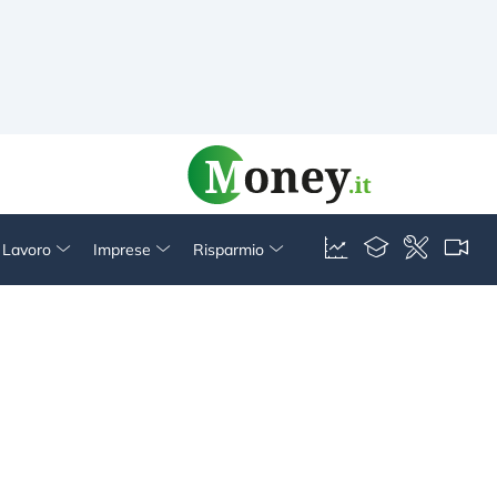
& Lavoro
Imprese
Risparmio