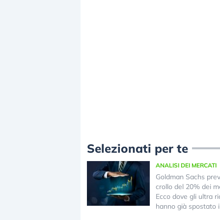
Selezionati per te
ANALISI DEI MERCATI
Goldman Sachs pre
crollo del 20% dei me
Ecco dove gli ultra ri
hanno già spostato i