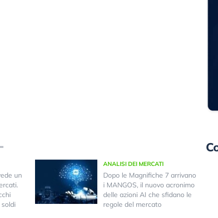
Co
ANALISI DEI MERCATI
vede un
Dopo le Magnifiche 7 arrivano
rcati.
i MANGOS, il nuovo acronimo
cchi
delle azioni AI che sfidano le
 soldi
regole del mercato