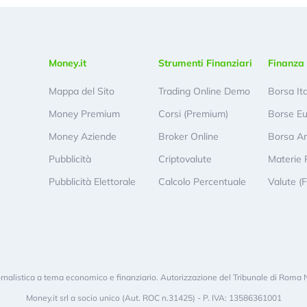
Money.it
Strumenti Finanziari
Finanza 
Mappa del Sito
Trading Online Demo
Borsa It
Money Premium
Corsi (Premium)
Borse E
Money Aziende
Broker Online
Borsa A
Pubblicità
Criptovalute
Materie 
Pubblicità Elettorale
Calcolo Percentuale
Valute (
rnalistica a tema economico e finanziario. Autorizzazione del Tribunale di Roma 
Money.it srl a socio unico (Aut. ROC n.31425) - P. IVA: 13586361001