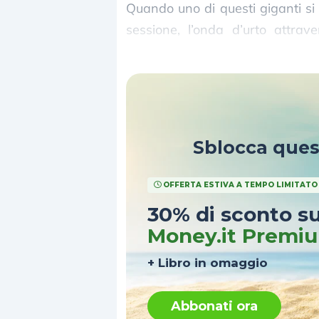
Quando uno di questi giganti si
sessione, l’onda d’urto attrave
persino sui settori più lontani dal
Sblocca que
OFFERTA ESTIVA A TEMPO LIMITATO
30% di sconto s
Money.it Premi
+ Libro in omaggio
Abbonati ora