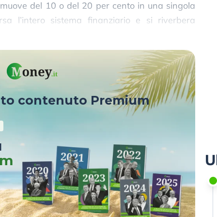
 muove del 10 o del 20 per cento in una singola
rsa l’intero sistema finanziario e si riverbera
 digitale.
sto contenuto Premium
u
U
um