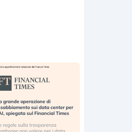
a grande operazione di
Bending Spoons non 
nsabbiamento sui data center per
la tecnologia europe
’AI, spiegata sul Financial Times
scalare?
e regole sulla trasparenza
Perché gli americani e 
embrano non valere per i data
stanno superando in 