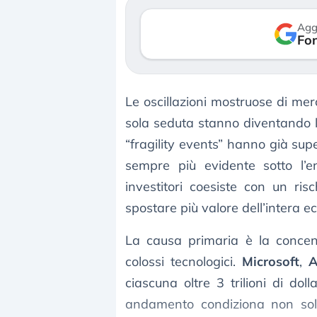
reale. (…)
luglio 2026
Agg
Fon
24 luglio 2026
Le oscillazioni mostruose di merca
sola seduta stanno diventando la
“fragility events” hanno già su
sempre più evidente sotto l’en
investitori coesiste con un ri
spostare più valore dell’intera 
La causa primaria è la concen
colossi tecnologici.
Microsoft
,
A
ciascuna oltre 3 trilioni di dol
andamento condiziona non solo 