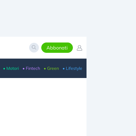
Abbonati
• Motori
• Fintech
• Green
• Lifestyle