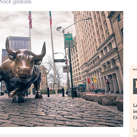
shock globale.
sa più
Russia e Cina pronti a spegnere
L
’America sta
Starlink. Gli investitori stanno
i
l 2008?
sottovalutando il rischio?
l
 cresce, ma è
Gli investitori tech continuano a
L
dall’economia
ignorare il rischio geopolitico: il (…)
s