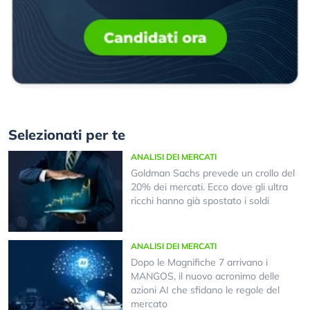
Selezionati per te
ANALISI DEI MERCATI
Goldman Sachs prevede un crollo del
20% dei mercati. Ecco dove gli ultra
ricchi hanno già spostato i soldi
ANALISI DEI MERCATI
Dopo le Magnifiche 7 arrivano i
MANGOS, il nuovo acronimo delle
azioni AI che sfidano le regole del
mercato