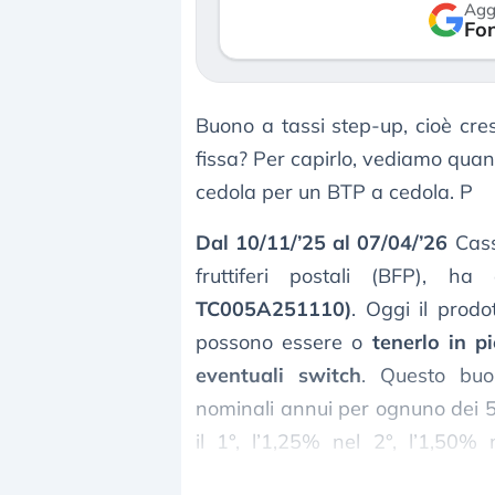
Agg
reale. (…)
Fon
luglio 2026
24 luglio 2026
Buono a tassi step-up, cioè cre
fissa? Per capirlo, vediamo qua
cedola per un BTP a cedola. P
Dal 10/11/’25 al 07/04/’26
Cassa
fruttiferi postali (BFP), 
TC005A251110)
. Oggi il prodo
possono essere o
tenerlo in pi
eventuali switch
. Questo buo
nominali annui per ognuno dei 5 a
il 1°, l’1,25% nel 2°, l’1,50%
rendimento anno lordo a scade