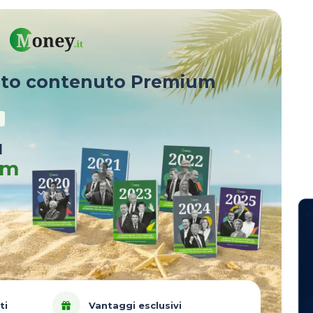
sto contenuto Premium
u
um
ti
Vantaggi esclusivi