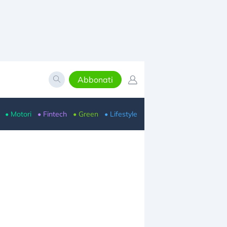
Abbonati
• Motori
• Fintech
• Green
• Lifestyle