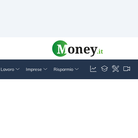
& Lavoro
Imprese
Risparmio