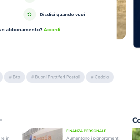
Disdici quando vuoi
à un abbonamento?
Accedi
#
Btp
#
Buoni Fruttiferi Postali
#
Cedola
Co
FINANZA PERSONALE
re in
Aumentano i pignoramenti