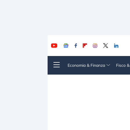
Economia & Finanza
Fisco 