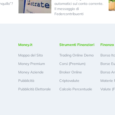
quillo”?
automatici sul conto corrente.
Il messaggio di
Federcontribuenti
Money.it
Strumenti Finanziari
Finanza 
Mappa del Sito
Trading Online Demo
Borsa It
Money Premium
Corsi (Premium)
Borse E
Money Aziende
Broker Online
Borsa A
Pubblicità
Criptovalute
Materie 
Pubblicità Elettorale
Calcolo Percentuale
Valute (