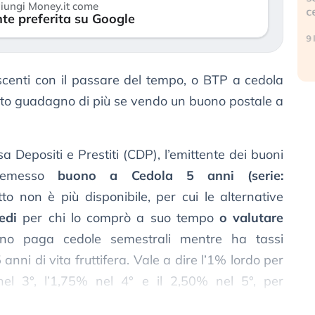
iungi Money.it come
c
te preferita su Google
17 luglio 2026
9 
scenti con il passare del tempo, o BTP a cedola
nto guadagno di più se vendo un buono postale a
 Depositi e Prestiti (CDP), l’emittente dei buoni
ha emesso
buono a Cedola 5 anni (serie:
tto non è più disponibile, per cui le alternative
edi
per chi lo comprò a suo tempo
o valutare
no paga cedole semestrali mentre ha tassi
nni di vita fruttifera. Vale a dire l’1% lordo per
 nel 3°, l’1,75% nel 4° e il 2,50% nel 5°, per
nza dell’1,59%
.