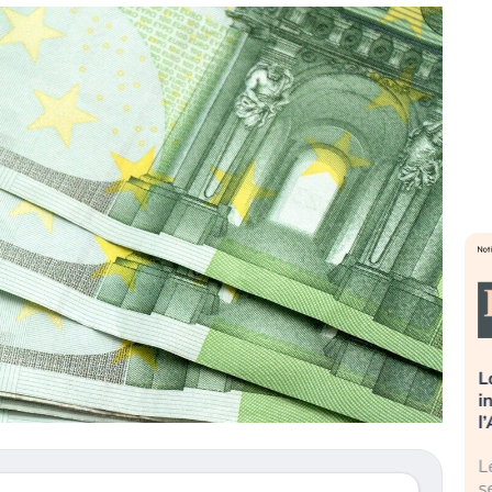
sa più
Russia e Cina pronti a spegnere
L
’America sta
Starlink. Gli investitori stanno
i
l 2008?
sottovalutando il rischio?
l
 cresce, ma è
Gli investitori tech continuano a
L
dall’economia
ignorare il rischio geopolitico: il (…)
s