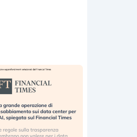
a grande operazione di
Bending Spoons non 
nsabbiamento sui data center per
la tecnologia europe
’AI, spiegata sul Financial Times
scalare?
e regole sulla trasparenza
Perché gli americani e 
embrano non valere per i data
stanno superando in 