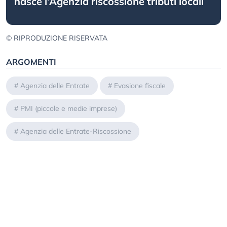
nasce l’Agenzia riscossione tributi locali
© RIPRODUZIONE RISERVATA
ARGOMENTI
#
Agenzia delle Entrate
#
Evasione fiscale
#
PMI (piccole e medie imprese)
#
Agenzia delle Entrate-Riscossione