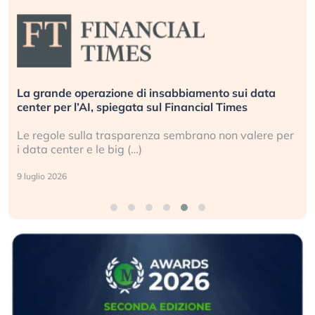
La grande operazione di insabbiamento sui data
center per l’AI, spiegata sul Financial Times
Le regole sulla trasparenza sembrano non valere per
i data center e le big (…)
9 luglio 2026