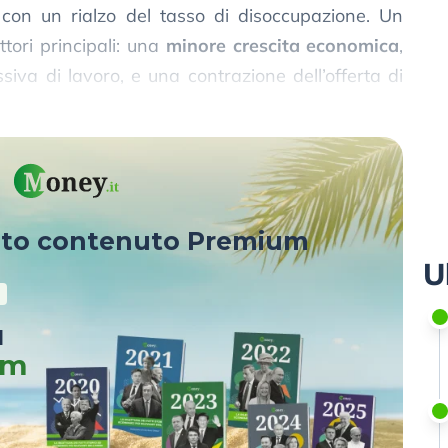
 con un rialzo del tasso di disoccupazione. Un
tori principali: una
minore crescita economica
,
va di lavoro, e una contrazione dell’offerta di
 restrizioni volute da Trump sull’immigrazione.
sto contenuto Premium
U
u
um