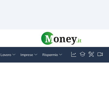
& Lavoro
Imprese
Risparmio