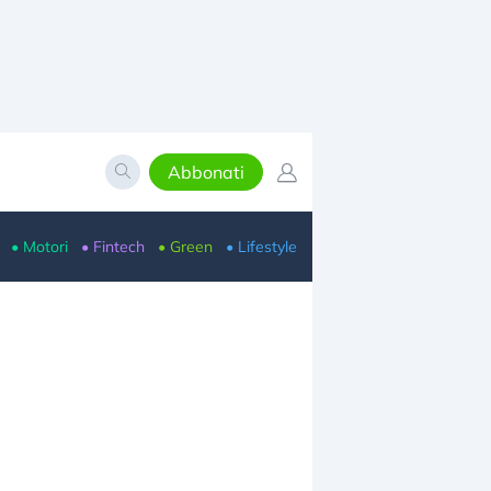
Abbonati
• Motori
• Fintech
• Green
• Lifestyle