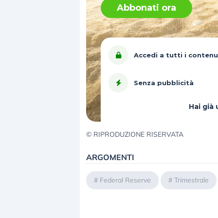
Abbonati ora
Accedi a tutti i contenu
Senza pubblicità
Hai gi
© RIPRODUZIONE RISERVATA
ARGOMENTI
#
Federal Reserve
#
Trimestrale