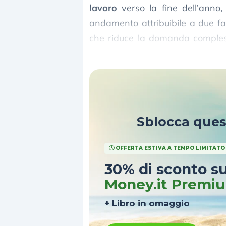
lavoro
verso la fine dell’anno,
andamento attribuibile a due fat
che riduce la domanda complessi
lavoro a basso costo, dovuta alle
Sblocca que
OFFERTA ESTIVA A TEMPO LIMITATO
30% di sconto s
Money.it Premi
+ Libro in omaggio