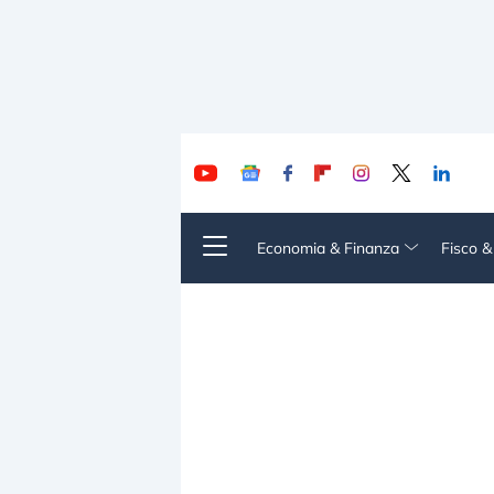
Economia & Finanza
Fisco 