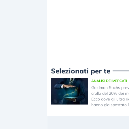
Selezionati per te
ANALISI DEI MERCATI
Goldman Sachs pre
crollo del 20% dei me
Ecco dove gli ultra ri
hanno già spostato i