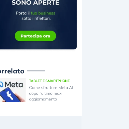
rrelato
TABLET E SMARTPHONE
Come sfruttare Meta AI
dopo l’ultimo maxi
aggiornamento