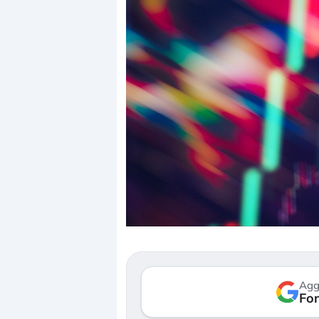
Dalle valutazioni
correzione. Cosa
repricing degli a
Gli investitori s
mostrando segni
Agg
verso le (…)
Fon
3 agosto 2026