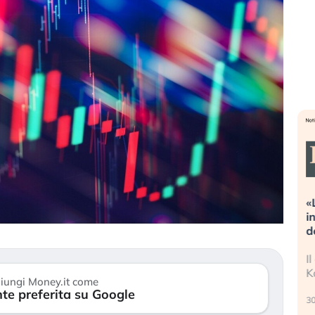
 estreme alla
«La mia vita è rovinata». Investitori
 sta guidando il
in preda al panico dopo lo scoppio
sset?
della bolla AI
tanno finalmente
Il crollo della bolla AI travolge il
 di stanchezza
Kospi, mentre gli investitori retail (…)
iungi Money.it come
te preferita su Google
30 luglio 2026