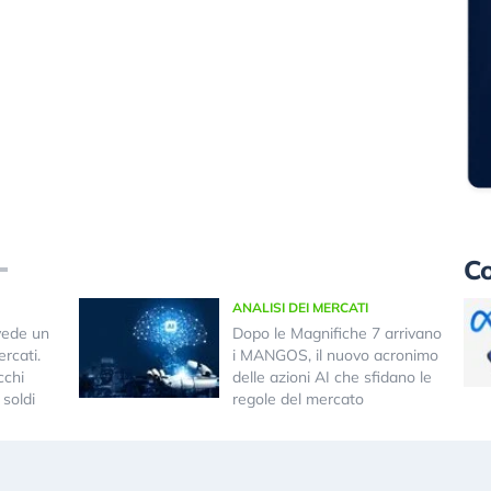
Co
ANALISI DEI MERCATI
vede un
Dopo le Magnifiche 7 arrivano
rcati.
i MANGOS, il nuovo acronimo
cchi
delle azioni AI che sfidano le
 soldi
regole del mercato