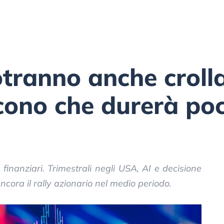
otranno anche croll
dicono che durerà po
 finanziari. Trimestrali negli USA, AI e decisione
cora il rally azionario nel medio periodo.