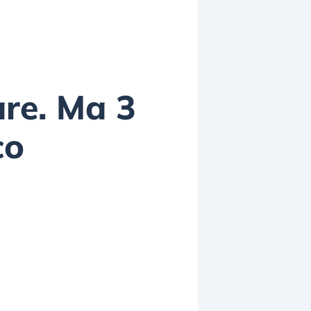
are. Ma 3
co