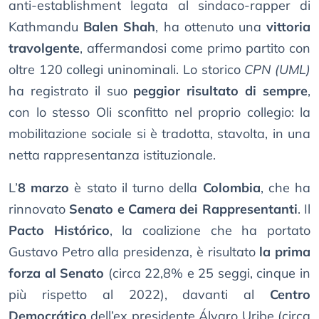
anti-establishment legata al sindaco-rapper di
Kathmandu
Balen Shah
, ha ottenuto una
vittoria
travolgente
, affermandosi come primo partito con
oltre 120 collegi uninominali. Lo storico
CPN (UML)
ha registrato il suo
peggior risultato di sempre
,
con lo stesso Oli sconfitto nel proprio collegio: la
mobilitazione sociale si è tradotta, stavolta, in una
netta rappresentanza istituzionale.
L’
8 marzo
è stato il turno della
Colombia
, che ha
rinnovato
Senato e Camera dei Rappresentanti
. Il
Pacto Histórico
, la coalizione che ha portato
Gustavo Petro alla presidenza, è risultato
la prima
forza al Senato
(circa 22,8% e 25 seggi, cinque in
più rispetto al 2022), davanti al
Centro
Democrático
dell’ex presidente Álvaro Uribe (circa