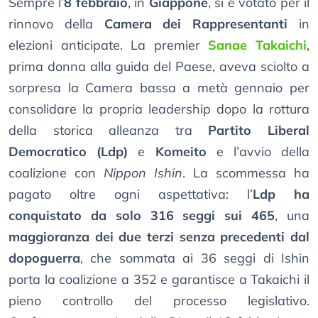
Sempre l’
8 febbraio
, in
Giappone
, si è votato per il
rinnovo della
Camera dei Rappresentanti
in
elezioni anticipate. La premier
Sanae Takaichi
,
prima donna alla guida del Paese, aveva sciolto a
sorpresa la Camera bassa a metà gennaio per
consolidare la propria leadership dopo la rottura
della storica alleanza tra
Partito Liberal
Democratico (Ldp)
e
Komeito
e l’avvio della
coalizione con
Nippon Ishin
. La scommessa ha
pagato oltre ogni aspettativa: l’
Ldp ha
conquistato da solo 316 seggi sui 465
, una
maggioranza dei due terzi senza precedenti dal
dopoguerra
, che sommata ai 36 seggi di Ishin
porta la coalizione a 352 e garantisce a Takaichi il
pieno controllo del processo legislativo.