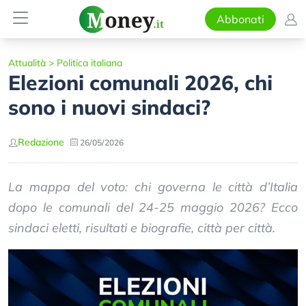
Abbonati
Attualità
>
Politica italiana
Elezioni comunali 2026, chi
sono i nuovi sindaci?
Redazione
26/05/2026
La mappa del voto: chi governa le città d’Italia
dopo le comunali del 24-25 maggio 2026? Ecco
sindaci eletti, risultati e biografie, città per città.