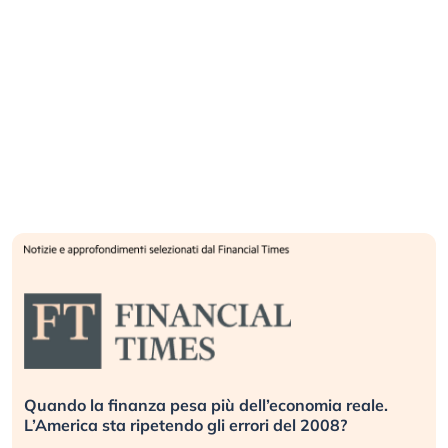
Russia e Cina pronti a spegnere Starlink. Gli
investitori stanno sottovalutando il rischio?