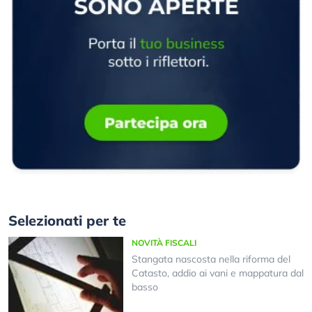
Selezionati per te
NOVITÀ FISCALI
Stangata nascosta nella riforma del
Catasto, addio ai vani e mappatura dal
basso