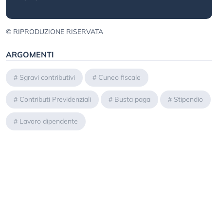
© RIPRODUZIONE RISERVATA
ARGOMENTI
#
Sgravi contributivi
#
Cuneo fiscale
#
Contributi Previdenziali
#
Busta paga
#
Stipendio
#
Lavoro dipendente