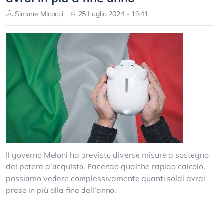
Simone Micocci
25 Luglio 2024 - 19:41
Il governo Meloni ha previsto diverse misure a sostegno
del potere d’acquisto. Facendo qualche rapido calcolo,
possiamo vedere complessivamente quanti soldi avrai
preso in più alla fine dell’anno.