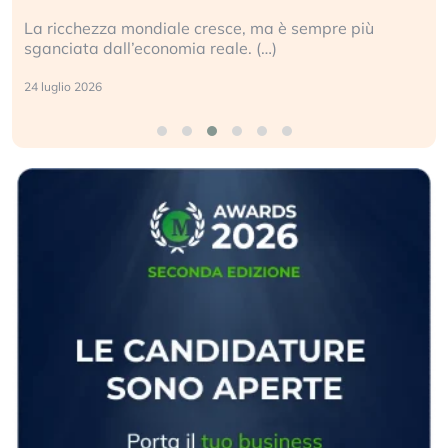
La ricchezza mondiale cresce, ma è sempre più
sganciata dall’economia reale. (…)
24 luglio 2026