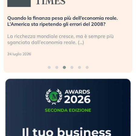
l’economia reale.
Russia e Cina pronti a spegnere St
ri del 2008?
investitori stanno sottovalutando i
ma è sempre più
Gli investitori tech continuano a ign
…)
geopolitico: il (…)
17 luglio 2026