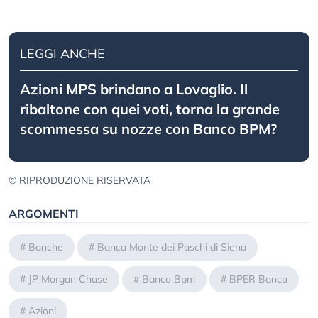
LEGGI ANCHE
Azioni MPS brindano a Lovaglio. Il
ribaltone con quei voti, torna la grande
scommessa su nozze con Banco BPM?
© RIPRODUZIONE RISERVATA
ARGOMENTI
#
Banche
#
Banca Monte dei Paschi di Siena
#
JP Morgan Chase
#
Banco Bpm
#
BPER Banca
#
Azioni