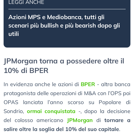
LEGGI ANCHE
Azioni MPS e Mediobanca, tutti gli
scenari più bullish e più bearish dopo gli
utili
JPMorgan torna a possedere oltre il
10% di BPER
In evidenza anche le azioni di
BPER
- altra banca
protagonista delle operazioni di M&A con l’OPS poi
OPAS lanciata l’anno scorso su Popolare di
Sondrio,
ormai conquistata
-, dopo la decisione
del colosso americano
JPMorgan
di
tornare a
salire oltre la soglia del 10% del suo capitale
.