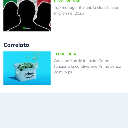
NEWS IMPRESE
Top manager italiani, la classifica dei
migliori nel 2026
Correlato
TECNOLOGIA
Amazon Family in Italia. Come
funziona la condivisione Prime senza
costi in più