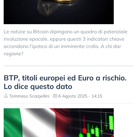
Le notizie su Bitcoin dipingono un quadro di potenziale
rivoluzione epocale, eppure questi 3 indicatori chiave
accendono l’ipotesi di un imminente crollo. A chi dar
ragione?
BTP, titoli europei ed Euro a rischio.
Lo dice questo dato
Tommaso Scarpellini
6 Agosto 2025 - 14:15