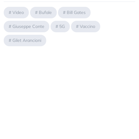
#
Video
#
Bufale
#
Bill Gates
#
Giuseppe Conte
#
5G
#
Vaccino
#
Gilet Arancioni