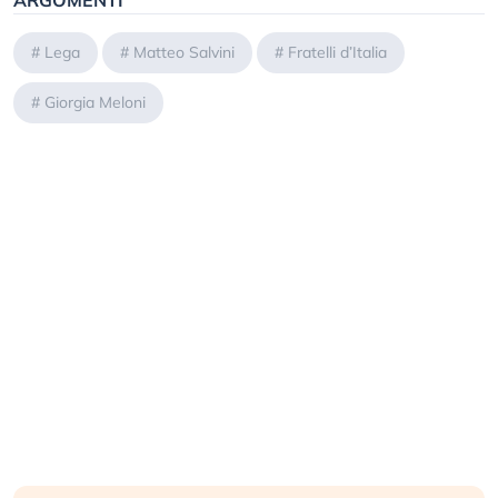
ARGOMENTI
#
Lega
#
Matteo Salvini
#
Fratelli d’Italia
#
Giorgia Meloni