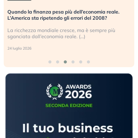
 reale.
Russia e Cina pronti a spegnere Starlink. Gli
?
investitori stanno sottovalutando il rischio?
e più
Gli investitori tech continuano a ignorare il ri
geopolitico: il (…)
17 luglio 2026