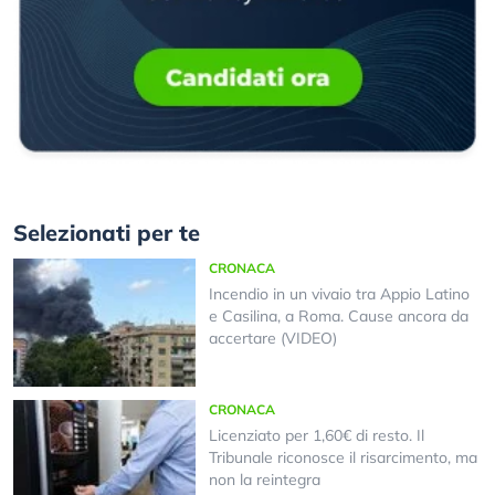
Selezionati per te
CRONACA
Incendio in un vivaio tra Appio Latino
e Casilina, a Roma. Cause ancora da
accertare (VIDEO)
CRONACA
Licenziato per 1,60€ di resto. Il
Tribunale riconosce il risarcimento, ma
non la reintegra