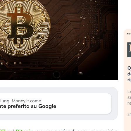
 è rovinata». Investitori
Quando la finanza pesa più
panico dopo lo scoppio
dell’economia reale. L’America 
AI
ripetendo gli errori del 2008?
a bolla AI travolge il
La ricchezza mondiale cresce, 
 gli investitori retail (…)
sempre più sganciata dall’econ
iungi Money.it come
reale. (…)
te preferita su Google
24 luglio 2026