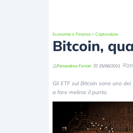
Economia e Finanza
>
Criptovalute
Bitcoin, qu
Pierandrea Ferrari
25/06/2021
27/
Gli ETF sul Bitcoin sono uno dei 
a fare melina: il punto.