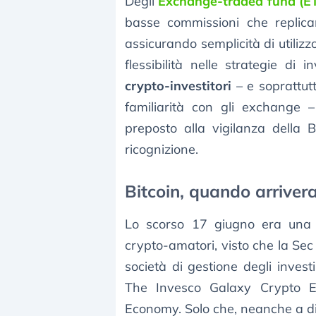
Degli
Exchange-traded fund (E
basse commissioni che replican
assicurando semplicità di utilizz
flessibilità nelle strategie di 
crypto-investitori
– e soprattut
familiarità con gli exchange
preposto alla vigilanza dell
ricognizione.
Bitcoin, quando arriver
Lo scorso 17 giugno era una 
crypto-amatori, visto che la Se
società di gestione degli inves
The Invesco Galaxy Crypto E
Economy. Solo che, neanche a dir