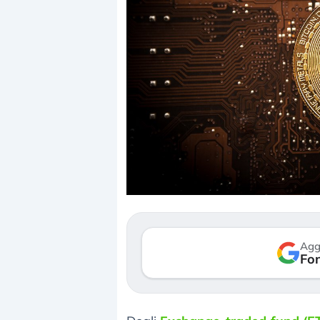
Dalle valutazioni estreme alla
«La mia vita
correzione. Cosa sta guidando il
in preda al 
repricing degli asset?
della bolla 
Gli investitori stanno finalmente
Il crollo dell
mostrando segni di stanchezza
Kospi, mentre
Agg
verso le (…)
Fon
30 luglio 2026
3 agosto 2026