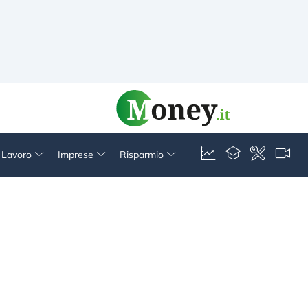
& Lavoro
Imprese
Risparmio