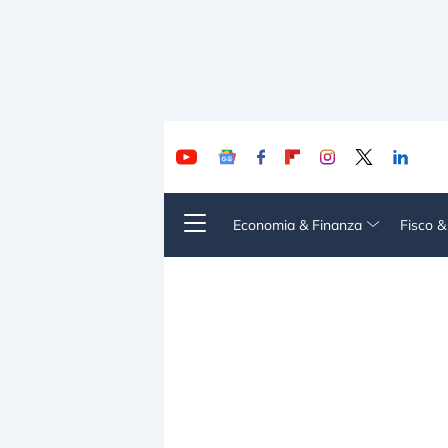
Economia & Finanza
Fisco 