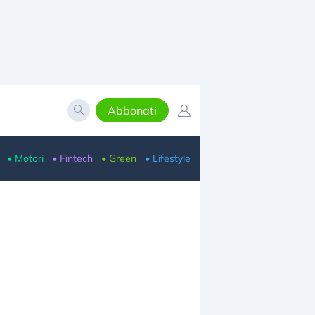
Abbonati
• Motori
• Fintech
• Green
• Lifestyle