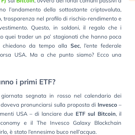
TF)
sul
Bitcoin
, ovvero dei fondi comuni passivi a
o l’andamento della sottostante criptovaluta,
o, trasparenza nel profilo di rischio-rendimento e
investimento. Questo, in soldoni, il regalo che i
to quei trader un po’ stagionati che hanno poca
 – chiedono da tempo alla
Sec
, l’ente federale
a Borsa USA. Ma a che punto siamo? Ecco una
anno i primi ETF?
giornata segnata in rosso nel calendario dei
c doveva pronunciarsi sulla proposta di
Invesco
–
timenti USA – di lanciare due
ETF sul Bitcoin
, il
conomy e il The Invesco Galaxy Blockchain
lo, è stato l’ennesimo buco nell’acqua.