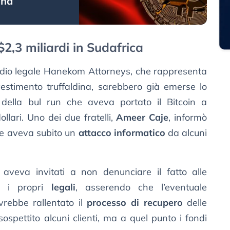
ina
$2,3 miliardi in Sudafrica
studio legale Hanekom Attorneys, che rappresenta
nvestimento truffaldina, sarebbero già emerse lo
e della bul run che aveva portato il Bitcoin a
ollari. Uno dei due fratelli,
Ameer Caje
, informò
ange aveva subito un
attacco informatico
da alcuni
 aveva invitati a non denunciare il fatto alle
 i propri
legali
, asserendo che l’eventuale
vrebbe rallentato il
processo di recupero
delle
ospettito alcuni clienti, ma a quel punto i fondi