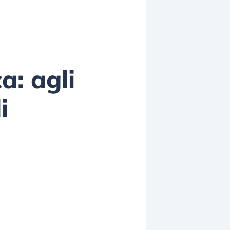
a: agli
i