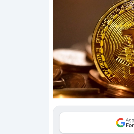
Dalle valutazioni estreme alla
«La mia 
correzione. Cosa sta guidando il
in preda
repricing degli asset?
della bo
Gli investitori stanno finalmente
Il crollo
mostrando segni di stanchezza
Kospi, me
Agg
verso le (…)
Fon
30 luglio 2
3 agosto 2026