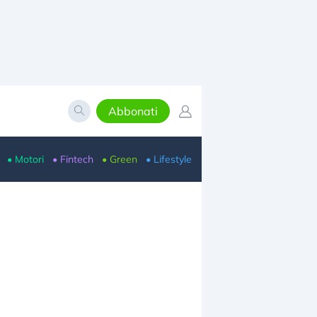
Abbonati
• Motori
• Fintech
• Green
• Lifestyle