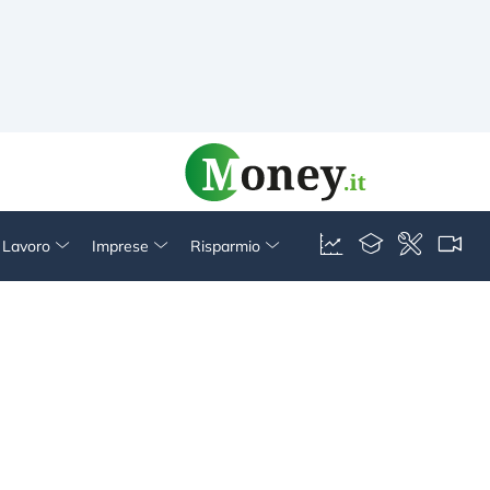
& Lavoro
Imprese
Risparmio