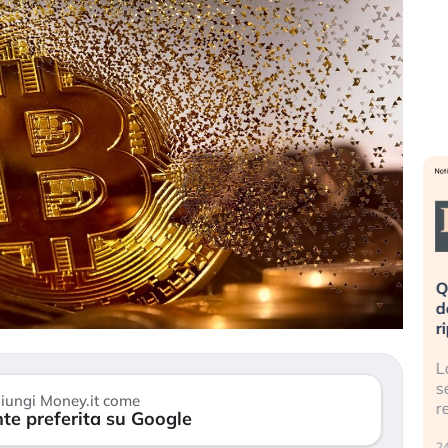
vita è rovinata». Investitori
Quando la finanza pesa pi
 al panico dopo lo scoppio
dell’economia reale. L’Amer
lla AI
ripetendo gli errori del 200
 della bolla AI travolge il
La ricchezza mondiale cresc
ntre gli investitori retail (…)
sempre più sganciata dall’
iungi Money.it come
reale. (…)
te preferita su Google
026
24 luglio 2026