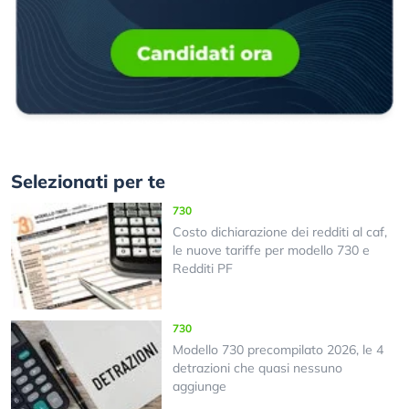
Selezionati per te
730
Costo dichiarazione dei redditi al caf,
le nuove tariffe per modello 730 e
Redditi PF
730
Modello 730 precompilato 2026, le 4
detrazioni che quasi nessuno
aggiunge