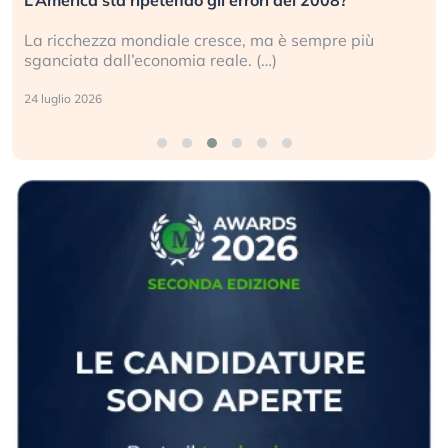
La ricchezza mondiale cresce, ma è sempre più
sganciata dall’economia reale. (…)
24 luglio 2026