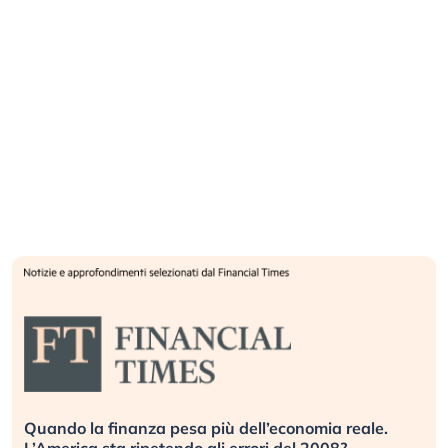
Quando la finanza pesa più dell’economia reale.
L’America sta ripetendo gli errori del 2008?