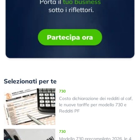
Selezionati per te
730
Costo dichiarazione dei redditi al caf,
le nuove tariffe per modello 730 e
Redditi PF
730
Modello 730 precompilato 2026, le 4