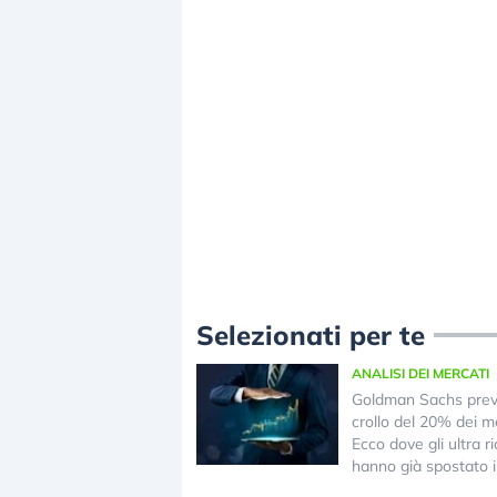
Selezionati per te
ANALISI DEI MERCATI
Goldman Sachs pre
crollo del 20% dei me
Ecco dove gli ultra ri
hanno già spostato i