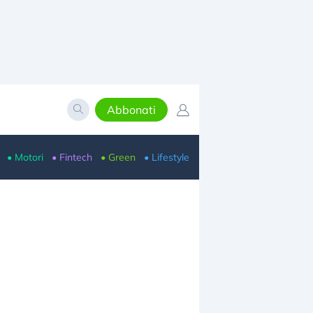
Abbonati
• Motori
• Fintech
• Green
• Lifestyle