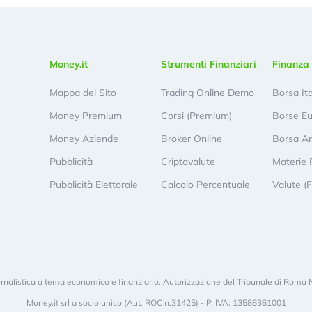
Money.it
Strumenti Finanziari
Finanza 
Mappa del Sito
Trading Online Demo
Borsa It
Money Premium
Corsi (Premium)
Borse E
Money Aziende
Broker Online
Borsa A
Pubblicità
Criptovalute
Materie 
Pubblicità Elettorale
Calcolo Percentuale
Valute (
rnalistica a tema economico e finanziario. Autorizzazione del Tribunale di Roma 
Money.it srl a socio unico (Aut. ROC n.31425) - P. IVA: 13586361001