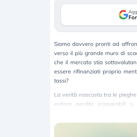
verso le (…)
Agg
Fon
3 agosto 2026
Siamo davvero pronti ad affro
verso il più grande muro di scad
che il mercato stia sottovaluta
essere rifinanziati proprio ment
tassi?
La verità nascosta tra le pieghe
evitare perdite irreparabili o
rotazione di capitale del decenni