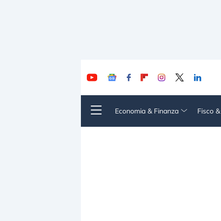
Economia & Finanza
Fisco 