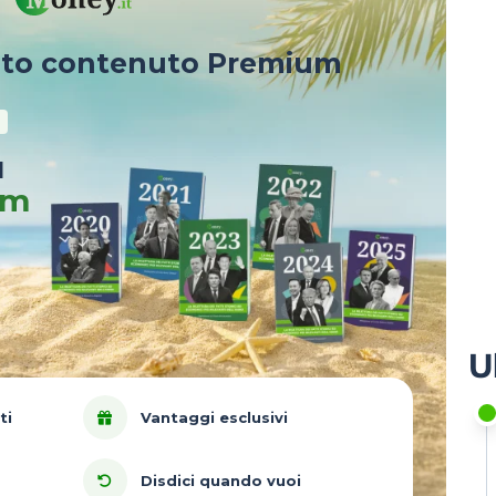
sto contenuto Premium
u
um
U
ti
Vantaggi esclusivi
Disdici quando vuoi