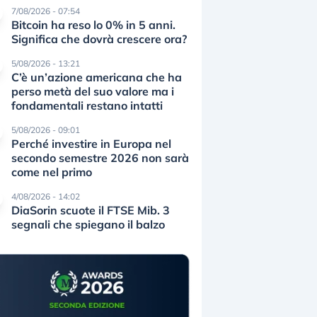
7/08/2026 - 07:54
Bitcoin ha reso lo 0% in 5 anni.
Significa che dovrà crescere ora?
5/08/2026 - 13:21
C’è un’azione americana che ha
perso metà del suo valore ma i
fondamentali restano intatti
5/08/2026 - 09:01
Perché investire in Europa nel
secondo semestre 2026 non sarà
come nel primo
4/08/2026 - 14:02
DiaSorin scuote il FTSE Mib. 3
segnali che spiegano il balzo