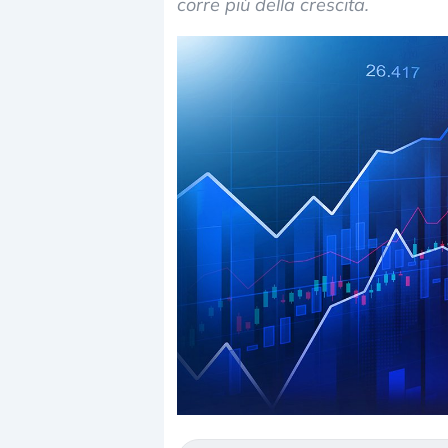
corre più della crescita.
Dalle valutazioni estr
correzione. Cosa sta g
repricing degli asset?
Gli investitori stanno 
mostrando segni di s