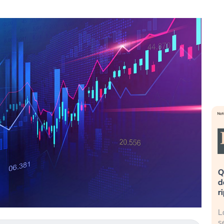
eme alla
«La mia vita è rovinata». Investitori
Q
uidando il
in preda al panico dopo lo scoppio
d
della bolla AI
r
finalmente
Il crollo della bolla AI travolge il
L
tanchezza
Kospi, mentre gli investitori retail (…)
s