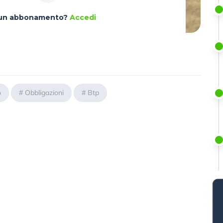
à un abbonamento?
Accedi
o
#
Obbligazioni
#
Btp