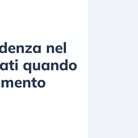
adenza nel
cati quando
iamento