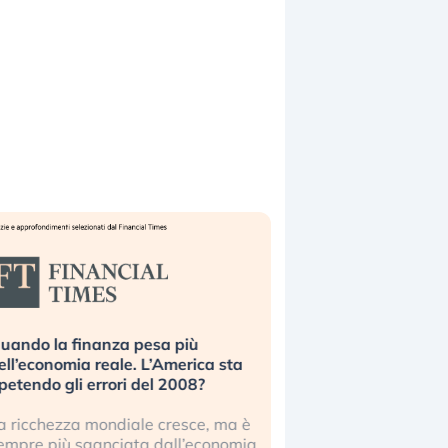
uando la finanza pesa più
Russia e Cina pronti
ell’economia reale. L’America sta
Starlink. Gli investit
ipetendo gli errori del 2008?
sottovalutando il ris
a ricchezza mondiale cresce, ma è
Gli investitori tech c
empre più sganciata dall’economia
ignorare il rischio geop