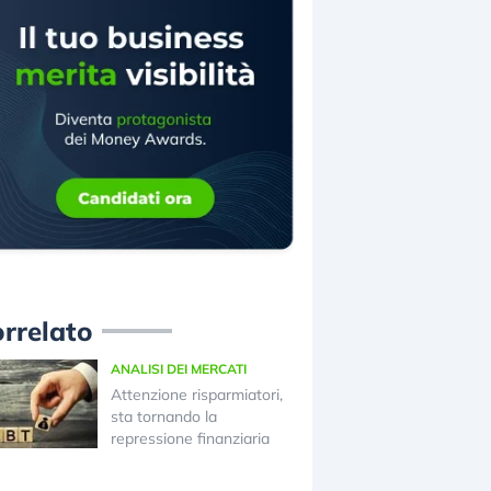
rrelato
ANALISI DEI MERCATI
Attenzione risparmiatori,
sta tornando la
repressione finanziaria