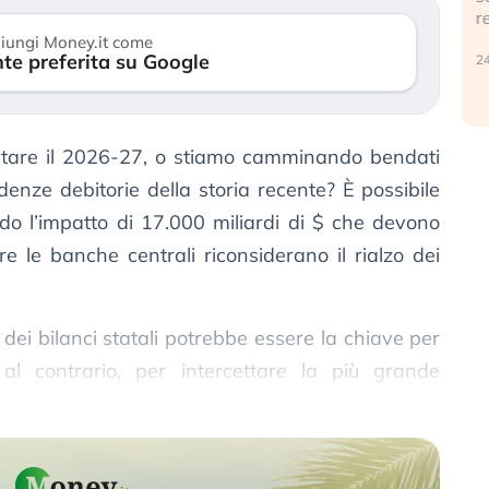
r
30 luglio 2026
iungi Money.it come
te preferita su Google
24
ntare il 2026-27, o stiamo camminando bendati
enze debitorie della storia recente? È possibile
ndo l’impatto di 17.000 miliardi di $ che devono
re le banche centrali riconsiderano il rialzo dei
 dei bilanci statali potrebbe essere la chiave per
, al contrario, per intercettare la più grande
o.