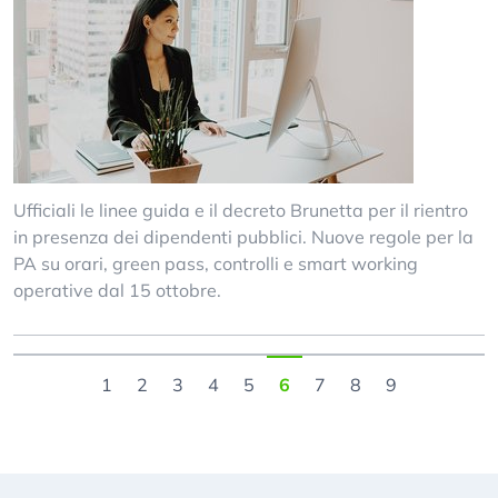
Ufficiali le linee guida e il decreto Brunetta per il rientro
in presenza dei dipendenti pubblici. Nuove regole per la
PA su orari, green pass, controlli e smart working
operative dal 15 ottobre.
1
2
3
4
5
6
7
8
9