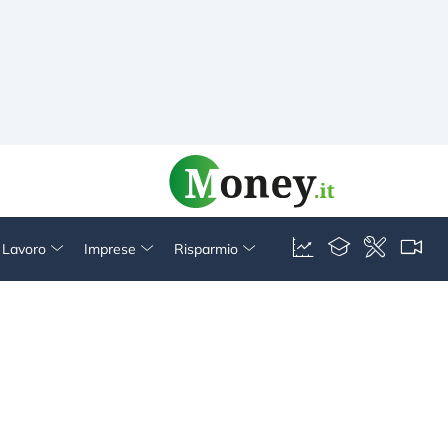
& Lavoro
Imprese
Risparmio