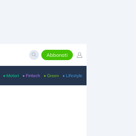
Abbonati
• Motori
• Fintech
• Green
• Lifestyle