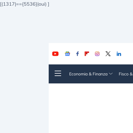
[(1317|=={5536}|oui)
]
Economia & Finanza
Fisco 