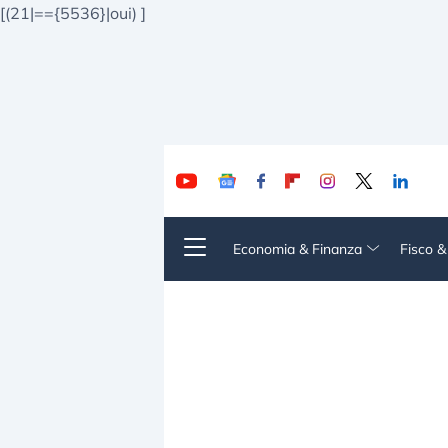
[(21|=={5536}|oui)
]
Economia & Finanza
Fisco 