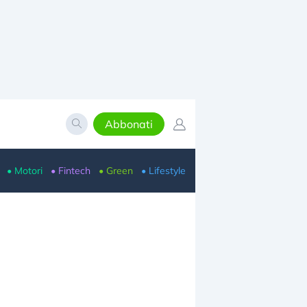
Abbonati
• Motori
• Fintech
• Green
• Lifestyle