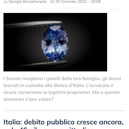
Giorgia Bonamoneta
25 Gennaio 2022 - 20:06
I Savoia rivogliono i gioielli della loro famiglia, gli stessi
lasciati in custodia alla Banca d’Italia. L’avvocato è
sicuro: torneranno ai legittimi proprietari. Ma a quanto
ammonta il loro valore?
Italia: debito pubblico cresce ancora,