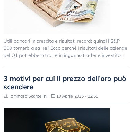
Utili bancari in crescita e risultati record: quindi l’S&P
500 tornerà a salire? Ecco perché i risultati delle aziende
del Q1 potrebbero trarre in inganno trader e investitori.
3 motivi per cui il prezzo dell’oro può
scendere
Tommaso Scarpellini
19 Aprile 2025 - 12:58