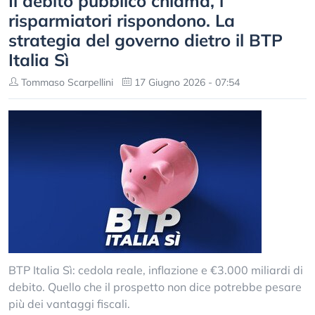
Il debito pubblico chiama, i
risparmiatori rispondono. La
strategia del governo dietro il BTP
Italia Sì
Tommaso Scarpellini
17 Giugno 2026 - 07:54
BTP Italia Sì: cedola reale, inflazione e €3.000 miliardi di
debito. Quello che il prospetto non dice potrebbe pesare
più dei vantaggi fiscali.