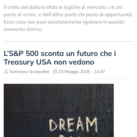
Il crollo del dollaro sfida le logiche di mercato: c’è chi
parla di «crisi», e dall’altra parte chi parla di opportunità.
Ecco cosa non puoi assolutamente ignorare in questo
momento storico.
L’S&P 500 sconta un futuro che i
Treasury USA non vedono
Tommaso Scarpellini
23 Maggio 2025 - 13:47