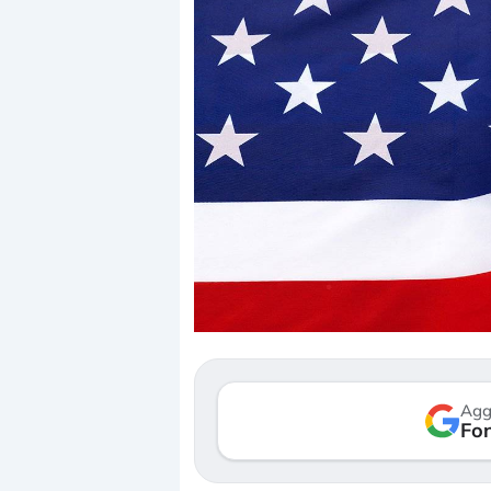
Dalle valutazioni e
correzione. Cosa st
repricing degli ass
Gli investitori stan
mostrando segni d
verso le (…)
Agg
Fon
3 agosto 2026