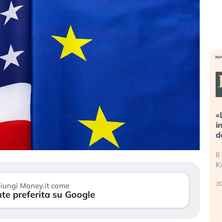
streme alla
«La mia vita è rovinata». Investitori
a guidando il
in preda al panico dopo lo scoppio
et?
della bolla AI
no finalmente
Il crollo della bolla AI travolge il
i stanchezza
Kospi, mentre gli investitori retail (…)
30 luglio 2026
iungi Money.it come
te preferita su Google