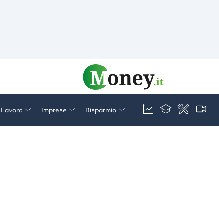
& Lavoro
Imprese
Risparmio