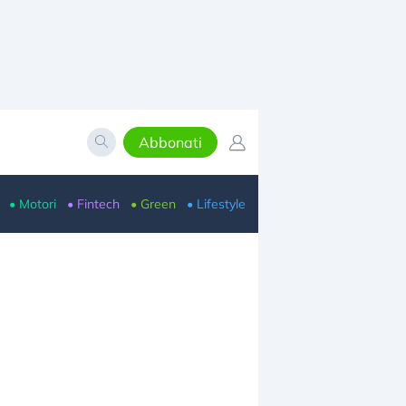
Abbonati
• Motori
• Fintech
• Green
• Lifestyle