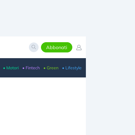
Abbonati
• Motori
• Fintech
• Green
• Lifestyle