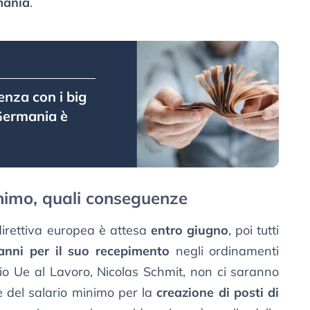
mania
.
renza con i big
 Germania è
nimo, quali conseguenze
direttiva europea è attesa
entro giugno
, poi tutti
anni per il suo recepimento
negli ordinamenti
io Ue al Lavoro, Nicolas Schmit, non ci saranno
ne del salario minimo per la
creazione di posti di