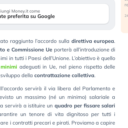
r
30 luglio 2026
iungi Money.it come
te preferita su Google
24
stato raggiunto l’accordo sulla
direttiva europea
.
nto e Commissione Ue
porterà all’introduzione di
mi in tutti i Paesi dell’Unione. L’obiettivo è quello
 minimi
adeguati in Ue, nel pieno rispetto delle
o sviluppo della
contrattazione collettiva
.
ll’accordo servirà il via libera del Parlamento e
revisto un massimo (né un minimo) salariale a
va servirà a istituire un
quadro per fissare salari
antire un tenore di vita dignitoso per tutti i
are i contratti precari e pirati. Proviamo a capire