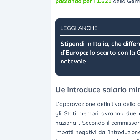
passando per i 1.621
della
Ger
LEGGI ANCHE
Stipendi in Italia, che diffe
d’Europa: lo scarto con la
notevole
Ue introduce salario mi
L’approvazione definitiva della 
gli Stati membri avranno
due 
nazionali. Secondo il commissar
impatti negativi dall’introduzio