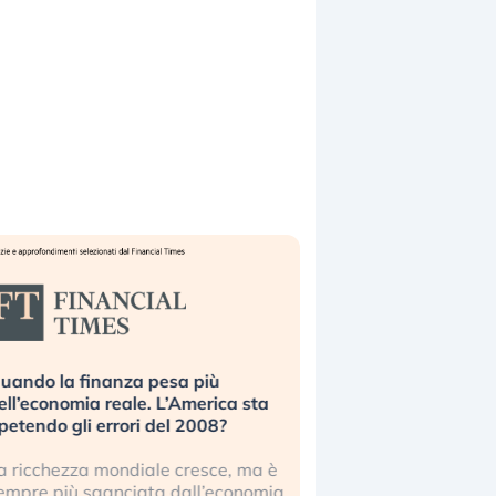
uando la finanza pesa più
Russia e Cina pronti
ell’economia reale. L’America sta
Starlink. Gli investit
ipetendo gli errori del 2008?
sottovalutando il ris
a ricchezza mondiale cresce, ma è
Gli investitori tech c
empre più sganciata dall’economia
ignorare il rischio geop