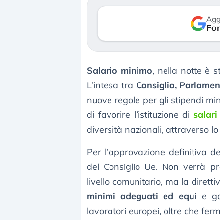
verso le (…)
Agg
Fon
3 agosto 2026
Salario minimo
, nella notte è 
L’intesa tra
Consiglio, Parlame
nuove regole per gli stipendi mini
di favorire l’istituzione di
salari
diversità nazionali, attraverso l
Per l’approvazione definitiva de
del Consiglio Ue. Non verrà p
livello comunitario, ma la diretti
minimi adeguati ed equi
e gar
lavoratori europei, oltre che ferm