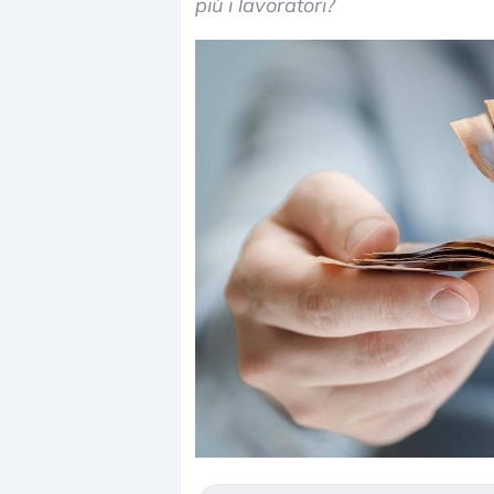
più i lavoratori?
Dalle valutazioni estr
correzione. Cosa sta g
repricing degli asset?
Gli investitori stanno 
mostrando segni di s