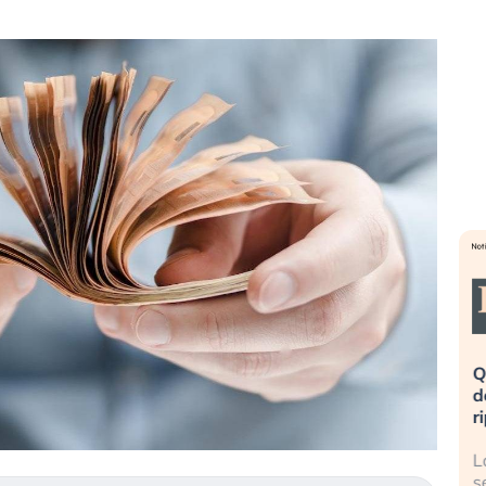
eme alla
«La mia vita è rovinata». Investitori
Q
uidando il
in preda al panico dopo lo scoppio
d
della bolla AI
r
finalmente
Il crollo della bolla AI travolge il
L
tanchezza
Kospi, mentre gli investitori retail (…)
s