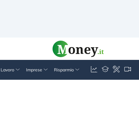
& Lavoro
Imprese
Risparmio