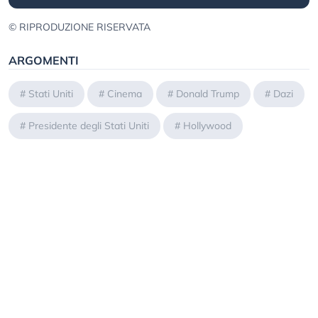
© RIPRODUZIONE RISERVATA
ARGOMENTI
#
Stati Uniti
#
Cinema
#
Donald Trump
#
Dazi
#
Presidente degli Stati Uniti
#
Hollywood