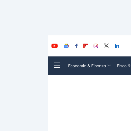
Economia & Finanza
Fisco 