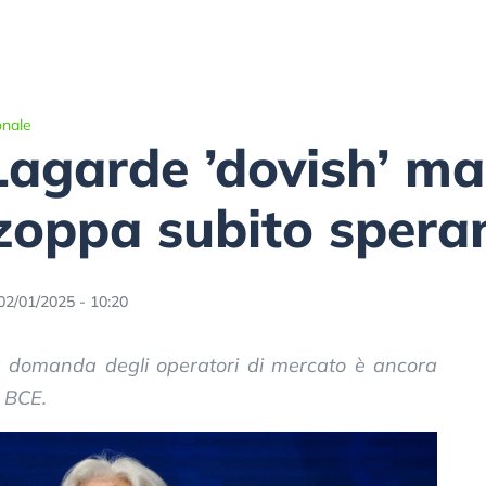
onale
agarde ’dovish’ ma i
oppa subito speran
02/01/2025 - 10:20
La domanda degli operatori di mercato è ancora
a BCE.