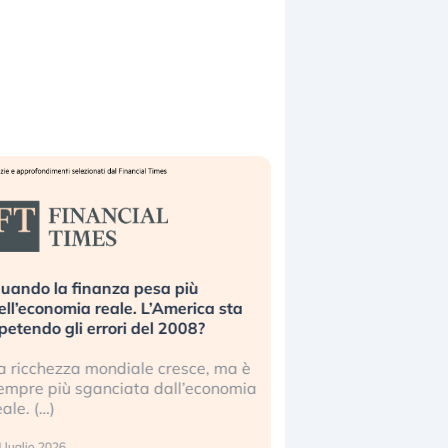
uando la finanza pesa più
Russia e Cina pronti
ell’economia reale. L’America sta
Starlink. Gli investit
ipetendo gli errori del 2008?
sottovalutando il ris
a ricchezza mondiale cresce, ma è
Gli investitori tech c
empre più sganciata dall’economia
ignorare il rischio geop
eale. (…)
17 luglio 2026
 luglio 2026