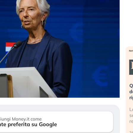
eme alla
«La mia vita è rovinata». Investitori
Q
uidando il
in preda al panico dopo lo scoppio
d
della bolla AI
r
finalmente
Il crollo della bolla AI travolge il
L
tanchezza
Kospi, mentre gli investitori retail (…)
s
iungi Money.it come
r
te preferita su Google
30 luglio 2026
24