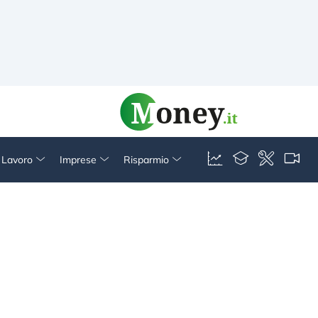
& Lavoro
Imprese
Risparmio