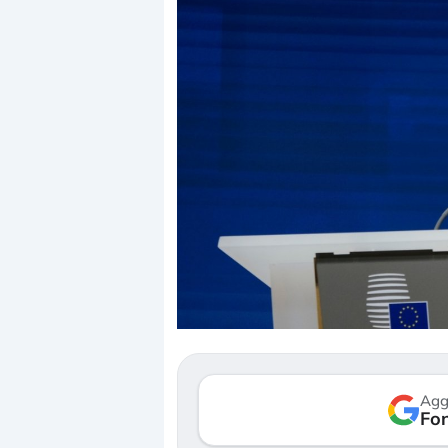
Dalle valutazioni estr
correzione. Cosa sta g
repricing degli asset?
Gli investitori stanno 
mostrando segni di s
Agg
verso le (…)
Fon
3 agosto 2026