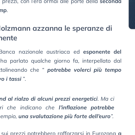
i prezzi, con l’era ormai alle porte della
seconda
ump
.
 Holzmann azzanna le speranze di
inente
 Banca nazionale austriaca ed
esponente del
 ha parlato qualche giorno fa, interpellato dal
ttolineando che “
potrebbe volerci più tempo
o i tassi
”.
nd al rialzo di alcuni prezzi energetici
. Ma ci
ari che indicano che
l’inflazione potrebbe
sempio,
una svalutazione più forte dell’euro
”.
sui prezzi potrebbero rafforzarsi in Eurozona
a