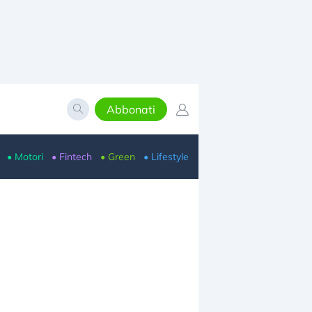
Abbonati
• Motori
• Fintech
• Green
• Lifestyle