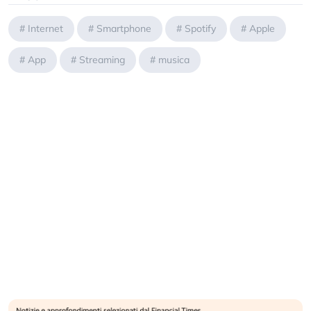
#
Internet
#
Smartphone
#
Spotify
#
Apple
#
App
#
Streaming
#
musica