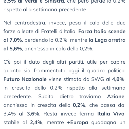
6,5% di Verdi e Sinistra
, che però perde lo 0,2%
rispetto alla settimana precedente.
Nel centrodestra, invece, pesa il calo delle due
forze alleate di Fratelli d’Italia.
Forza Italia scende
al 7,0%
, perdendo lo 0,2%, mentre
la Lega arretra
al 5,6%
, anch’essa in calo dello 0,2%.
C’è poi il dato degli altri partiti, utile per capire
quanto sia frammentato oggi il quadro politico.
Futuro Nazionale
viene stimato da SWG al
4,8%
,
in crescita dello 0,2% rispetto alla settimana
precedente. Subito dietro troviamo
Azione
,
anch’essa in crescita dello
0,2%
, che passa dal
3,4% al
3,6%
. Resta invece ferma
Italia Viva
,
stabile al
2,4%
, mentre
+Europa
guadagna un