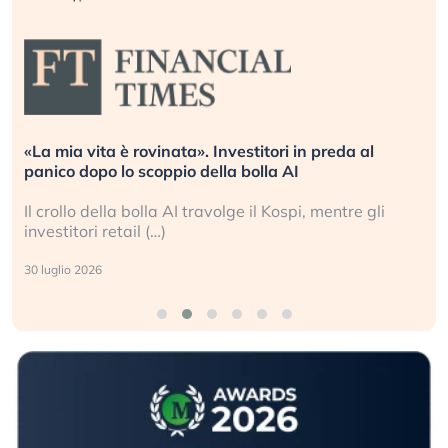
«La mia vita è rovinata». Investitori in preda al
panico dopo lo scoppio della bolla AI
Il crollo della bolla AI travolge il Kospi, mentre gli
investitori retail (…)
30 luglio 2026