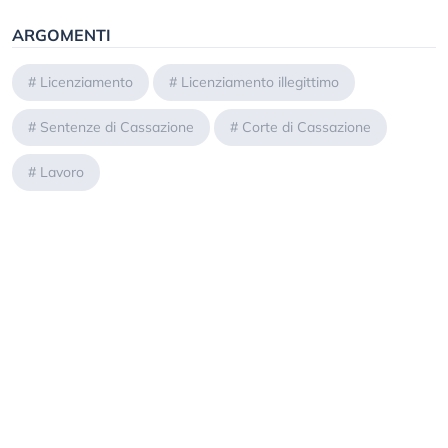
ARGOMENTI
#
Licenziamento
#
Licenziamento illegittimo
#
Sentenze di Cassazione
#
Corte di Cassazione
#
Lavoro