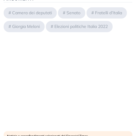
#
Camera dei deputati
#
Senato
#
Fratelli d’Italia
#
Giorgia Meloni
#
Elezioni politiche Italia 2022