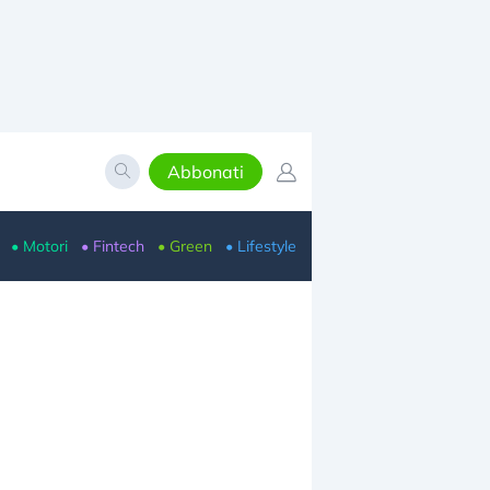
Abbonati
• Motori
• Fintech
• Green
• Lifestyle