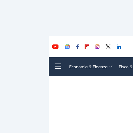
Economia & Finanza
Fisco 