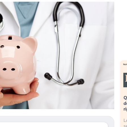
eme alla
«La mia vita è rovinata». Investitori
Q
uidando il
in preda al panico dopo lo scoppio
d
della bolla AI
r
finalmente
Il crollo della bolla AI travolge il
L
tanchezza
Kospi, mentre gli investitori retail (…)
s