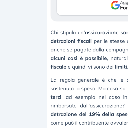
Agg
verso le (…)
Fon
3 agosto 2026
Chi stipula un’
assicurazione san
detrazioni fiscali
per le stesse o
anche se pagate dalla compagni
alcuni casi è possibile
, natur
fiscale
e quindi vi sono dei
limiti
La regola generale è che le d
sostenuto la spesa. Ma cosa suc
terzi
, ad esempio nel caso in
rimborsate dall’assicurazione
detrazione del 19% della spe
come può il contribuente avvaler