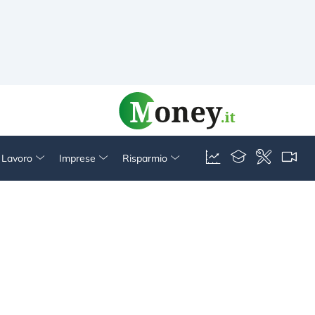
& Lavoro
Imprese
Risparmio