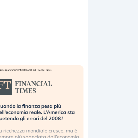
uando la finanza pesa più
Russia e Cina pronti
ell’economia reale. L’America sta
Starlink. Gli investit
ipetendo gli errori del 2008?
sottovalutando il ris
a ricchezza mondiale cresce, ma è
Gli investitori tech c
empre più sganciata dall’economia
ignorare il rischio geop