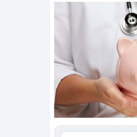
Dalle valutazioni estr
correzione. Cosa sta g
repricing degli asset?
Gli investitori stanno 
mostrando segni di s