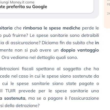
iungi Money.it come
r
te preferita su Google
30 luglio 2026
24
itaria
che
rimborsa le spese mediche
perde le
 può fruirne? Le spese sanitarie sono detraibili
a di assicurazione? Diciamo fin da subito che
in
almente non si può avere un
doppio vantaggio
. Ora vediamo nel dettaglio quali sono.
etrazioni fiscali spettano al soggetto che ha
cede nel caso in cui le spese siano sostenute da
 cui le spese sanitarie siano state pagate o
? Il TUIR prevede per le spese sanitarie una
sa sostenuta
, ma se a pagare è l’assicurazione
si della detrazione?