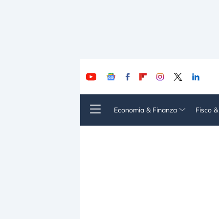
Economia & Finanza
Fisco 