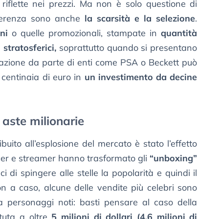
iflette nei prezzi. Ma non è solo questione di
fferenza sono anche
la scarsità e la selezione
.
ni
o quelle promozionali, stampate in
quantità
 stratosferici,
soprattutto quando si presentano
ficazione da parte di enti come PSA o Beckett può
centinaia di euro in
un investimento da decine
 aste milionarie
uito all’esplosione del mercato è stato l’effetto
ncer e streamer hanno trasformato gli
“unboxing”
ci di spingere alle stelle la popolarità e quindi il
n a caso, alcune delle vendite più celebri sono
a personaggi noti: basti pensare al caso della
ttuta a oltre
5 milioni di dollari (4,6 milioni di