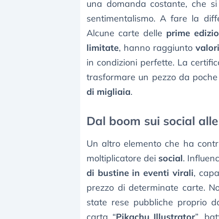
una domanda costante, che si r
sentimentalismo. A fare la di
Alcune carte delle
prime edizio
limitate
, hanno raggiunto
valori
in condizioni perfette. La certi
trasformare un pezzo da poche 
di migliaia
.
Dal boom sui social alle
Un altro elemento che ha contrib
moltiplicatore dei
social
. Influe
di bustine in eventi virali
, capa
prezzo di determinate carte. No
state rese pubbliche proprio d
carta “
Pikachu Illustrator
”, ba