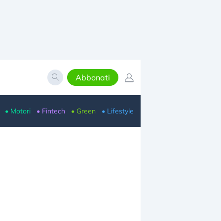
Abbonati
• Motori
• Fintech
• Green
• Lifestyle