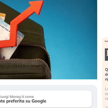
eme alla
«La mia vita è rovinata». Investitori
Q
uidando il
in preda al panico dopo lo scoppio
d
della bolla AI
r
finalmente
Il crollo della bolla AI travolge il
L
tanchezza
Kospi, mentre gli investitori retail (…)
s
iungi Money.it come
r
te preferita su Google
30 luglio 2026
24