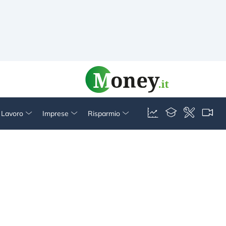
& Lavoro
Imprese
Risparmio