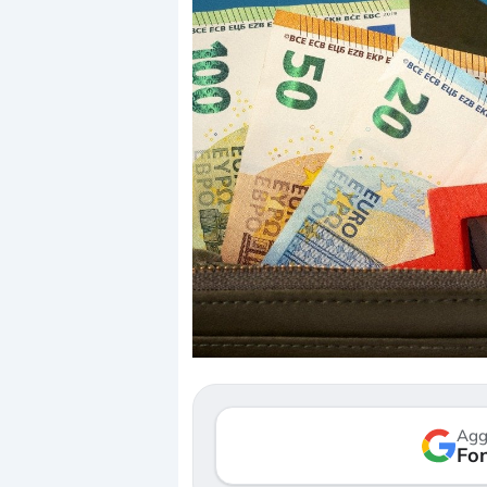
Dalle valutazioni estr
correzione. Cosa sta g
repricing degli asset?
Gli investitori stanno 
mostrando segni di s
Agg
verso le (…)
Fon
3 agosto 2026