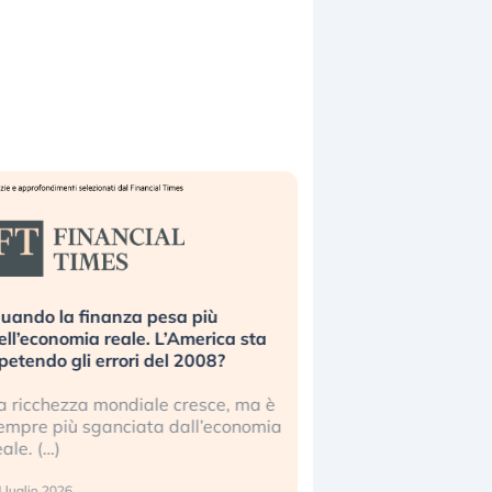
uando la finanza pesa più
Russia e Cina pronti
ell’economia reale. L’America sta
Starlink. Gli investit
ipetendo gli errori del 2008?
sottovalutando il ris
a ricchezza mondiale cresce, ma è
Gli investitori tech c
empre più sganciata dall’economia
ignorare il rischio geop
eale. (…)
17 luglio 2026
 luglio 2026