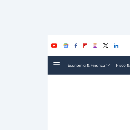
Economia & Finanza
Fisco 