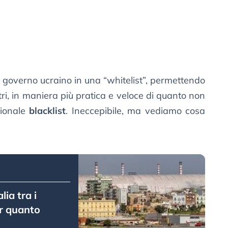
al governo ucraino in una “whitelist”, permettendo
altri, in maniera più pratica e veloce di quanto non
zionale
blacklist
. Ineccepibile, ma vediamo cosa
lia tra i
er quanto