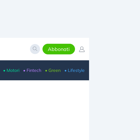
Abbonati
• Motori
• Fintech
• Green
• Lifestyle