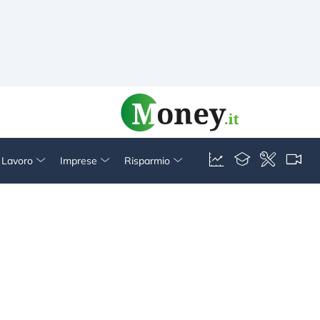
& Lavoro
Imprese
Risparmio