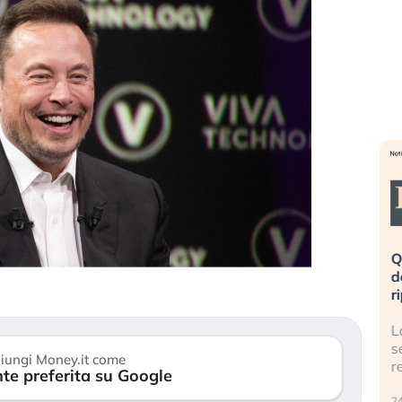
a». Investitori
Quando la finanza pesa più
po lo scoppio
dell’economia reale. L’America sta
ripetendo gli errori del 2008?
 travolge il
La ricchezza mondiale cresce, ma è
titori retail (…)
sempre più sganciata dall’economia
iungi Money.it come
reale. (…)
te preferita su Google
1
24 luglio 2026