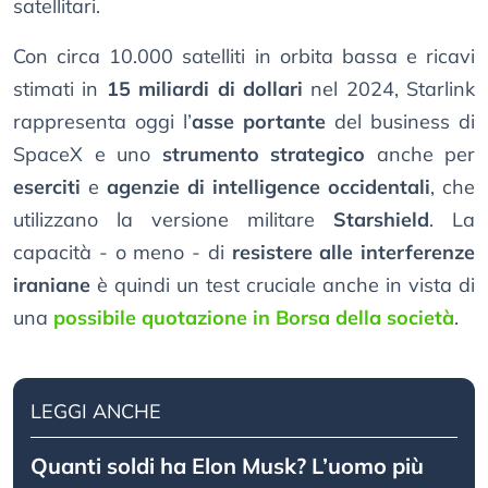
satellitari.
Con circa 10.000 satelliti in orbita bassa e ricavi
stimati in
15 miliardi di dollari
nel 2024, Starlink
rappresenta oggi l’
asse portante
del business di
SpaceX e uno
strumento strategico
anche per
eserciti
e
agenzie di intelligence occidentali
, che
utilizzano la versione militare
Starshield
. La
capacità - o meno - di
resistere alle interferenze
iraniane
è quindi un test cruciale anche in vista di
una
possibile quotazione in Borsa della società
.
LEGGI ANCHE
Quanti soldi ha Elon Musk? L’uomo più