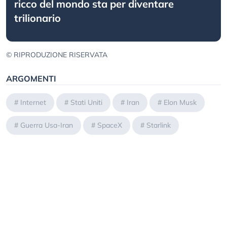
ricco del mondo sta per diventare
trilionario
© RIPRODUZIONE RISERVATA
ARGOMENTI
#
Internet
#
Stati Uniti
#
Iran
#
Elon Musk
#
Guerra Usa-Iran
#
SpaceX
#
Starlink